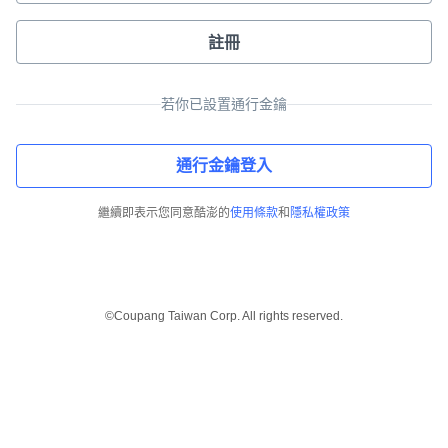
註冊
若你已設置通行金鑰
通行金鑰登入
繼續即表示您同意酷澎的
使用條款
和
隱私權政策
©Coupang Taiwan Corp. All rights reserved.