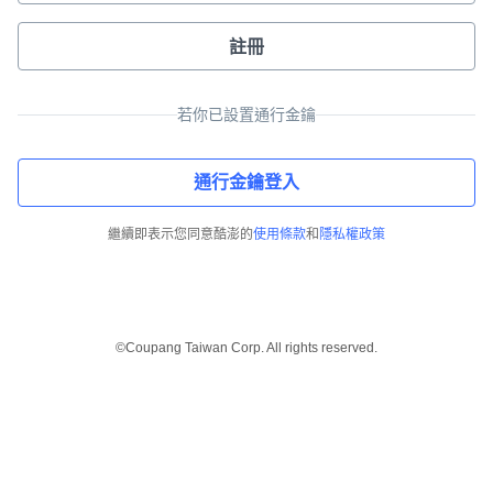
註冊
若你已設置通行金鑰
通行金鑰登入
繼續即表示您同意酷澎的
使用條款
和
隱私權政策
©Coupang Taiwan Corp. All rights reserved.