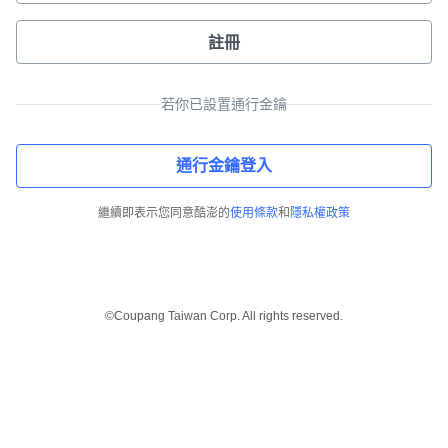
註冊
若你已設置通行金鑰
通行金鑰登入
繼續即表示您同意酷澎的
使用條款
和
隱私權政策
©Coupang Taiwan Corp. All rights reserved.