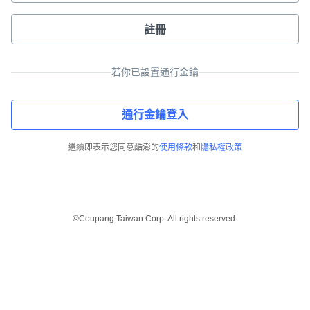
註冊
若你已設置通行金鑰
通行金鑰登入
繼續即表示您同意酷澎的
使用條款
和
隱私權政策
©Coupang Taiwan Corp. All rights reserved.