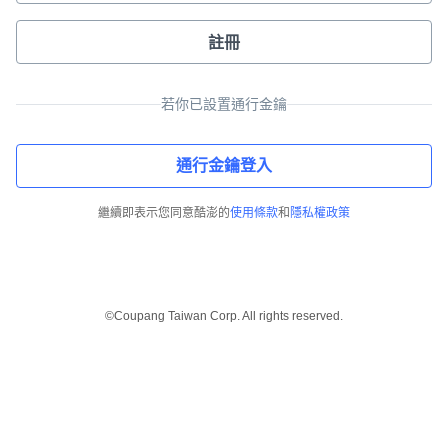
註冊
若你已設置通行金鑰
通行金鑰登入
繼續即表示您同意酷澎的
使用條款
和
隱私權政策
©Coupang Taiwan Corp. All rights reserved.