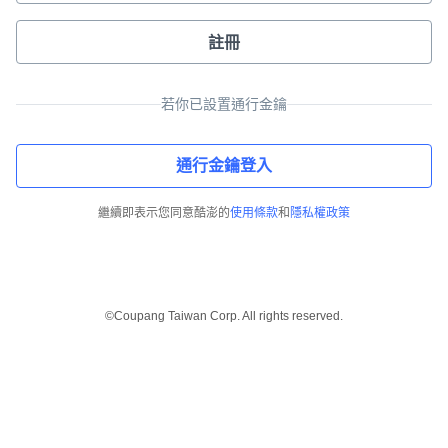
註冊
若你已設置通行金鑰
通行金鑰登入
繼續即表示您同意酷澎的
使用條款
和
隱私權政策
©Coupang Taiwan Corp. All rights reserved.