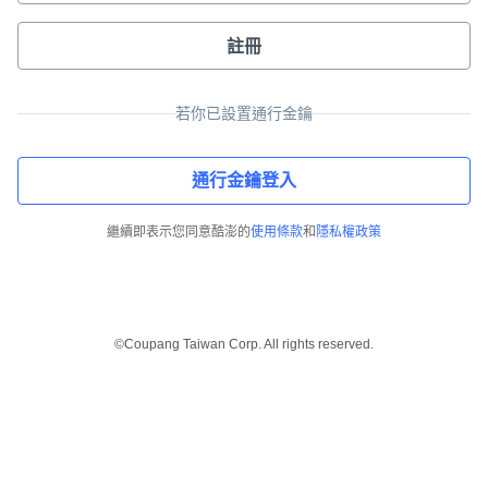
註冊
若你已設置通行金鑰
通行金鑰登入
繼續即表示您同意酷澎的
使用條款
和
隱私權政策
©Coupang Taiwan Corp. All rights reserved.