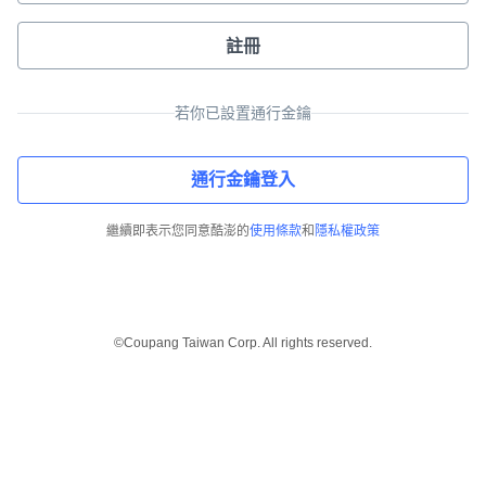
註冊
若你已設置通行金鑰
通行金鑰登入
繼續即表示您同意酷澎的
使用條款
和
隱私權政策
©Coupang Taiwan Corp. All rights reserved.