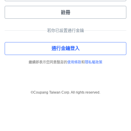
註冊
若你已設置通行金鑰
通行金鑰登入
繼續即表示您同意酷澎的
使用條款
和
隱私權政策
©Coupang Taiwan Corp. All rights reserved.