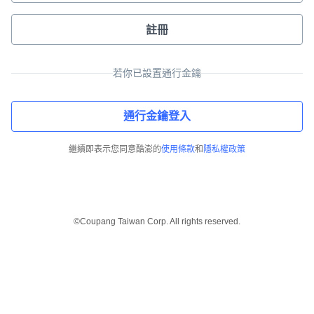
註冊
若你已設置通行金鑰
通行金鑰登入
繼續即表示您同意酷澎的
使用條款
和
隱私權政策
©Coupang Taiwan Corp. All rights reserved.