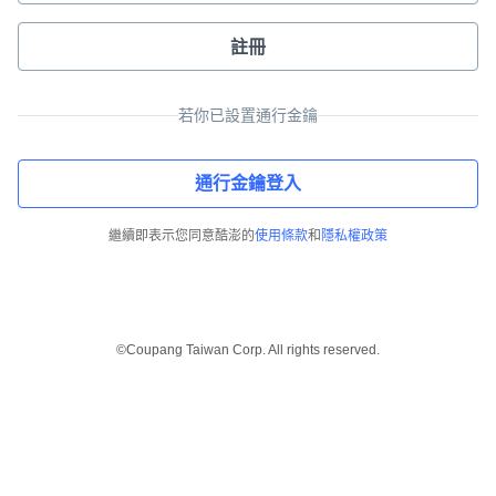
註冊
若你已設置通行金鑰
通行金鑰登入
繼續即表示您同意酷澎的
使用條款
和
隱私權政策
©Coupang Taiwan Corp. All rights reserved.