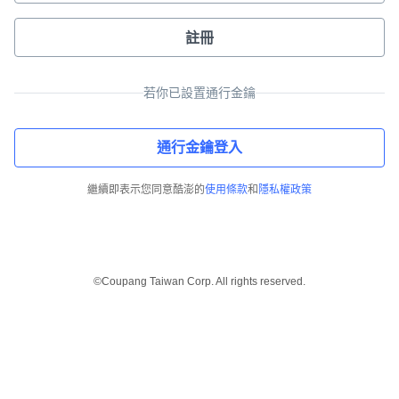
註冊
若你已設置通行金鑰
通行金鑰登入
繼續即表示您同意酷澎的
使用條款
和
隱私權政策
©Coupang Taiwan Corp. All rights reserved.