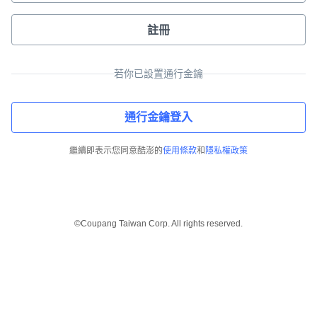
註冊
若你已設置通行金鑰
通行金鑰登入
繼續即表示您同意酷澎的
使用條款
和
隱私權政策
©Coupang Taiwan Corp. All rights reserved.