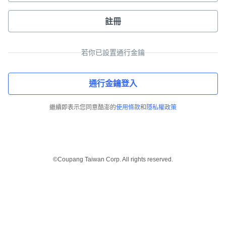
註冊
若你已設置通行金鑰
通行金鑰登入
繼續即表示您同意酷澎的
使用條款
和
隱私權政策
©Coupang Taiwan Corp. All rights reserved.