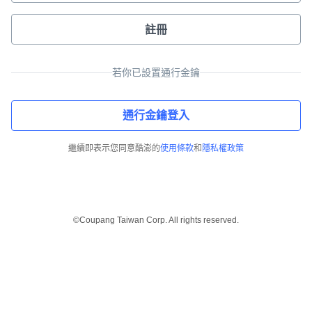
註冊
若你已設置通行金鑰
通行金鑰登入
繼續即表示您同意酷澎的
使用條款
和
隱私權政策
©Coupang Taiwan Corp. All rights reserved.