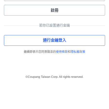
註冊
若你已設置通行金鑰
通行金鑰登入
繼續即表示您同意酷澎的
使用條款
和
隱私權政策
©Coupang Taiwan Corp. All rights reserved.