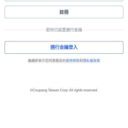
註冊
若你已設置通行金鑰
通行金鑰登入
繼續即表示您同意酷澎的
使用條款
和
隱私權政策
©Coupang Taiwan Corp. All rights reserved.