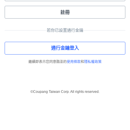
註冊
若你已設置通行金鑰
通行金鑰登入
繼續即表示您同意酷澎的
使用條款
和
隱私權政策
©Coupang Taiwan Corp. All rights reserved.