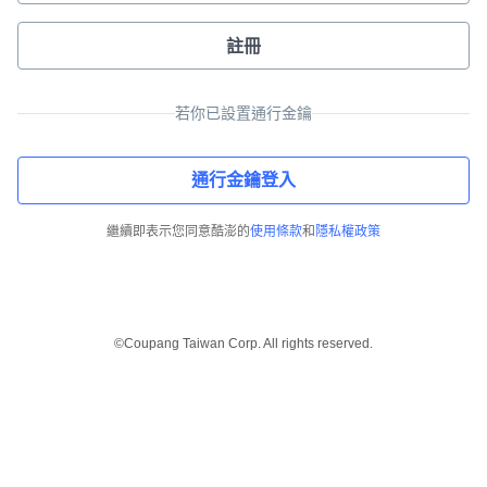
註冊
若你已設置通行金鑰
通行金鑰登入
繼續即表示您同意酷澎的
使用條款
和
隱私權政策
©Coupang Taiwan Corp. All rights reserved.