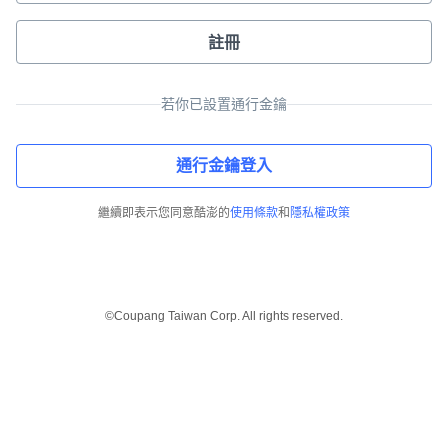
註冊
若你已設置通行金鑰
通行金鑰登入
繼續即表示您同意酷澎的
使用條款
和
隱私權政策
©Coupang Taiwan Corp. All rights reserved.