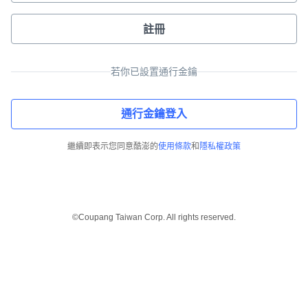
註冊
若你已設置通行金鑰
通行金鑰登入
繼續即表示您同意酷澎的
使用條款
和
隱私權政策
©Coupang Taiwan Corp. All rights reserved.