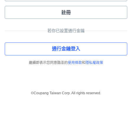
註冊
若你已設置通行金鑰
通行金鑰登入
繼續即表示您同意酷澎的
使用條款
和
隱私權政策
©Coupang Taiwan Corp. All rights reserved.