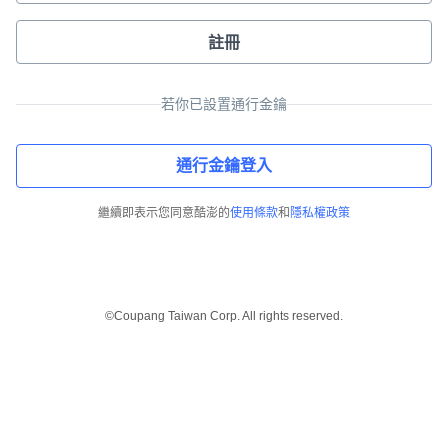
註冊
若你已設置通行金鑰
通行金鑰登入
繼續即表示您同意酷澎的
使用條款
和
隱私權政策
©Coupang Taiwan Corp. All rights reserved.