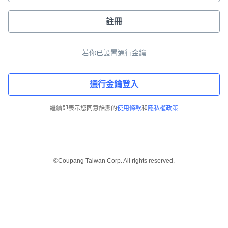
註冊
若你已設置通行金鑰
通行金鑰登入
繼續即表示您同意酷澎的
使用條款
和
隱私權政策
©Coupang Taiwan Corp. All rights reserved.