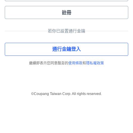
註冊
若你已設置通行金鑰
通行金鑰登入
繼續即表示您同意酷澎的
使用條款
和
隱私權政策
©Coupang Taiwan Corp. All rights reserved.