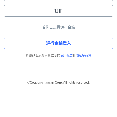
註冊
若你已設置通行金鑰
通行金鑰登入
繼續即表示您同意酷澎的
使用條款
和
隱私權政策
©Coupang Taiwan Corp. All rights reserved.