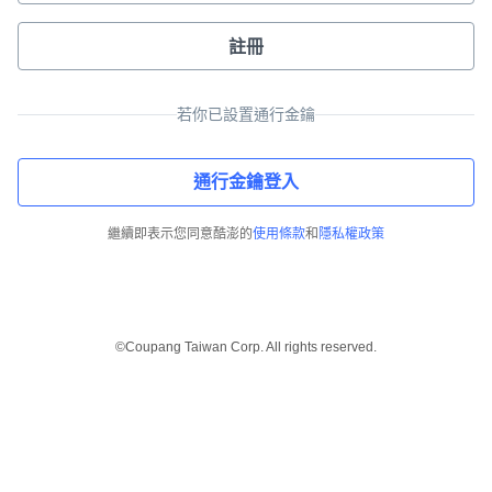
註冊
若你已設置通行金鑰
通行金鑰登入
繼續即表示您同意酷澎的
使用條款
和
隱私權政策
©Coupang Taiwan Corp. All rights reserved.