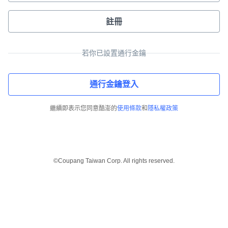
註冊
若你已設置通行金鑰
通行金鑰登入
繼續即表示您同意酷澎的
使用條款
和
隱私權政策
©Coupang Taiwan Corp. All rights reserved.