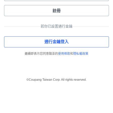
註冊
若你已設置通行金鑰
通行金鑰登入
繼續即表示您同意酷澎的
使用條款
和
隱私權政策
©Coupang Taiwan Corp. All rights reserved.