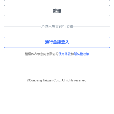
註冊
若你已設置通行金鑰
通行金鑰登入
繼續即表示您同意酷澎的
使用條款
和
隱私權政策
©Coupang Taiwan Corp. All rights reserved.