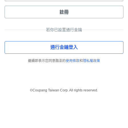
註冊
若你已設置通行金鑰
通行金鑰登入
繼續即表示您同意酷澎的
使用條款
和
隱私權政策
©Coupang Taiwan Corp. All rights reserved.