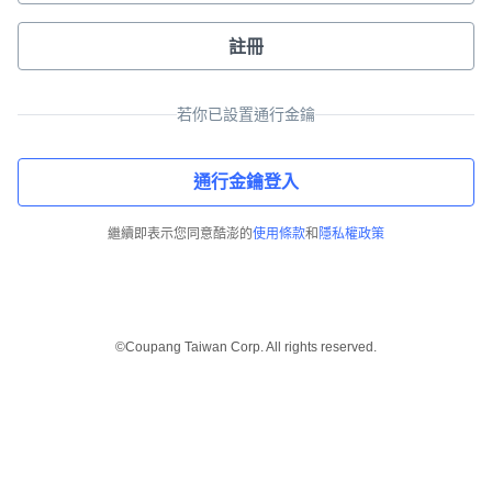
註冊
若你已設置通行金鑰
通行金鑰登入
繼續即表示您同意酷澎的
使用條款
和
隱私權政策
©Coupang Taiwan Corp. All rights reserved.