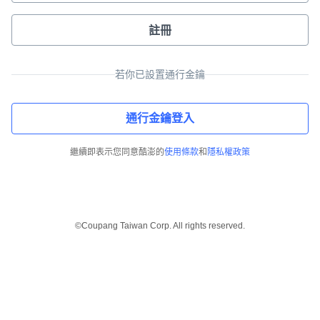
註冊
若你已設置通行金鑰
通行金鑰登入
繼續即表示您同意酷澎的
使用條款
和
隱私權政策
©Coupang Taiwan Corp. All rights reserved.