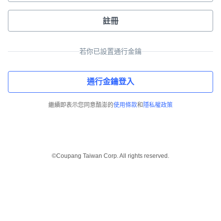
註冊
若你已設置通行金鑰
通行金鑰登入
繼續即表示您同意酷澎的
使用條款
和
隱私權政策
©Coupang Taiwan Corp. All rights reserved.