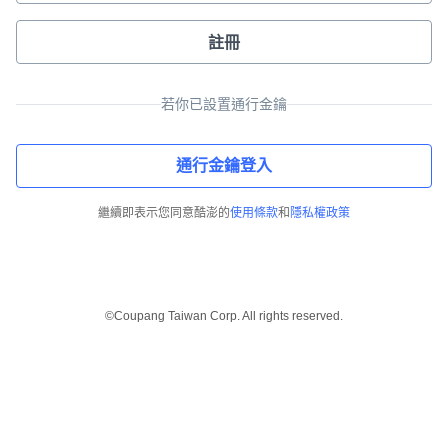
註冊
若你已設置通行金鑰
通行金鑰登入
繼續即表示您同意酷澎的
使用條款
和
隱私權政策
©Coupang Taiwan Corp. All rights reserved.