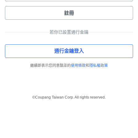
註冊
若你已設置通行金鑰
通行金鑰登入
繼續即表示您同意酷澎的
使用條款
和
隱私權政策
©Coupang Taiwan Corp. All rights reserved.