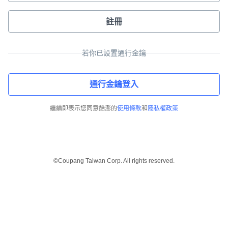
註冊
若你已設置通行金鑰
通行金鑰登入
繼續即表示您同意酷澎的
使用條款
和
隱私權政策
©Coupang Taiwan Corp. All rights reserved.