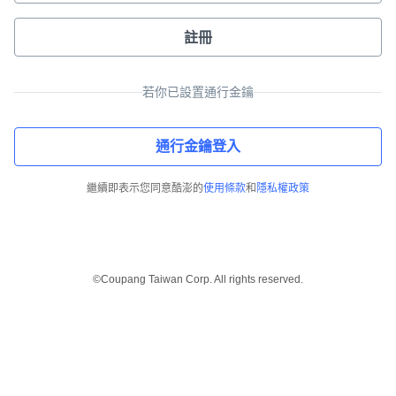
註冊
若你已設置通行金鑰
通行金鑰登入
繼續即表示您同意酷澎的
使用條款
和
隱私權政策
©Coupang Taiwan Corp. All rights reserved.