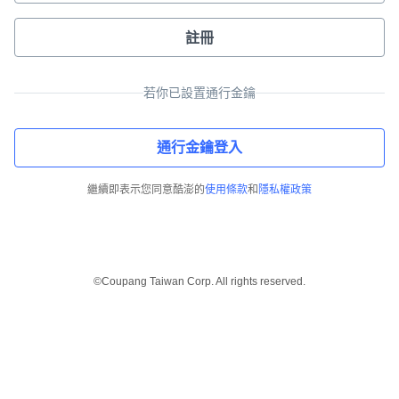
註冊
若你已設置通行金鑰
通行金鑰登入
繼續即表示您同意酷澎的
使用條款
和
隱私權政策
©Coupang Taiwan Corp. All rights reserved.