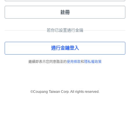
註冊
若你已設置通行金鑰
通行金鑰登入
繼續即表示您同意酷澎的
使用條款
和
隱私權政策
©Coupang Taiwan Corp. All rights reserved.