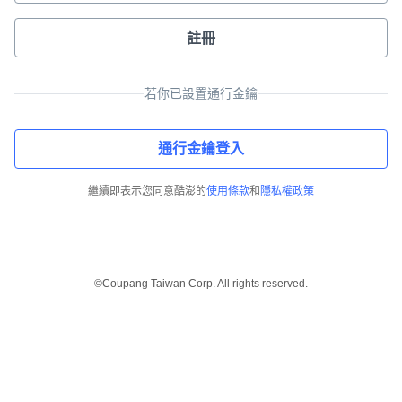
註冊
若你已設置通行金鑰
通行金鑰登入
繼續即表示您同意酷澎的
使用條款
和
隱私權政策
©Coupang Taiwan Corp. All rights reserved.