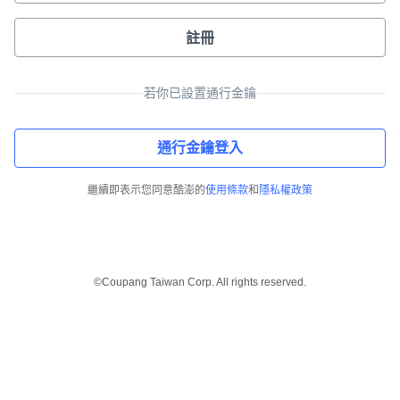
註冊
若你已設置通行金鑰
通行金鑰登入
繼續即表示您同意酷澎的
使用條款
和
隱私權政策
©Coupang Taiwan Corp. All rights reserved.