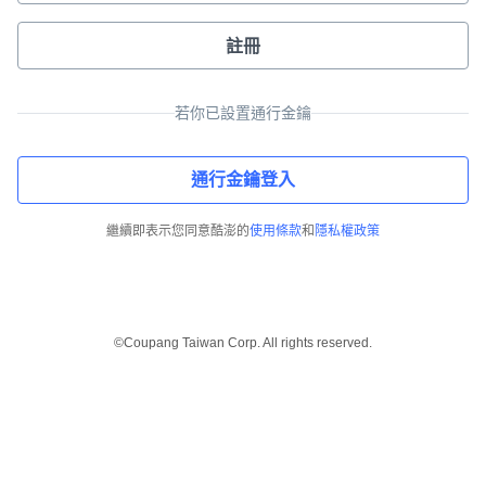
註冊
若你已設置通行金鑰
通行金鑰登入
繼續即表示您同意酷澎的
使用條款
和
隱私權政策
©Coupang Taiwan Corp. All rights reserved.