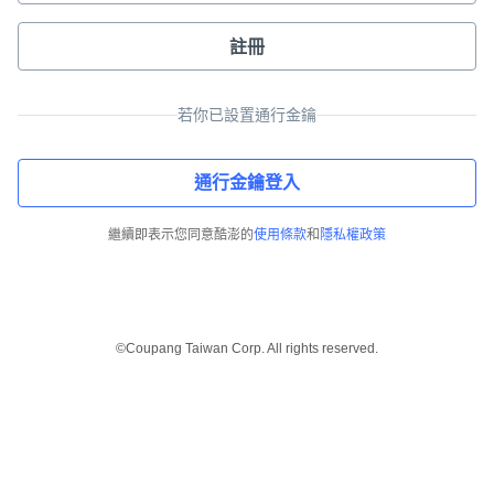
註冊
若你已設置通行金鑰
通行金鑰登入
繼續即表示您同意酷澎的
使用條款
和
隱私權政策
©Coupang Taiwan Corp. All rights reserved.