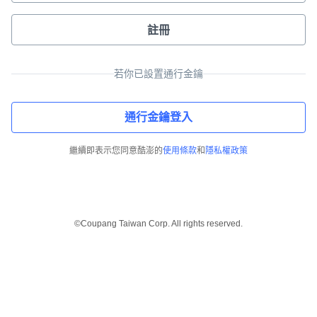
註冊
若你已設置通行金鑰
通行金鑰登入
繼續即表示您同意酷澎的
使用條款
和
隱私權政策
©Coupang Taiwan Corp. All rights reserved.