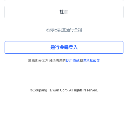
註冊
若你已設置通行金鑰
通行金鑰登入
繼續即表示您同意酷澎的
使用條款
和
隱私權政策
©Coupang Taiwan Corp. All rights reserved.