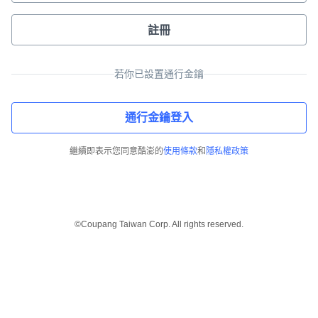
註冊
若你已設置通行金鑰
通行金鑰登入
繼續即表示您同意酷澎的
使用條款
和
隱私權政策
©Coupang Taiwan Corp. All rights reserved.