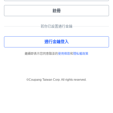
註冊
若你已設置通行金鑰
通行金鑰登入
繼續即表示您同意酷澎的
使用條款
和
隱私權政策
©Coupang Taiwan Corp. All rights reserved.