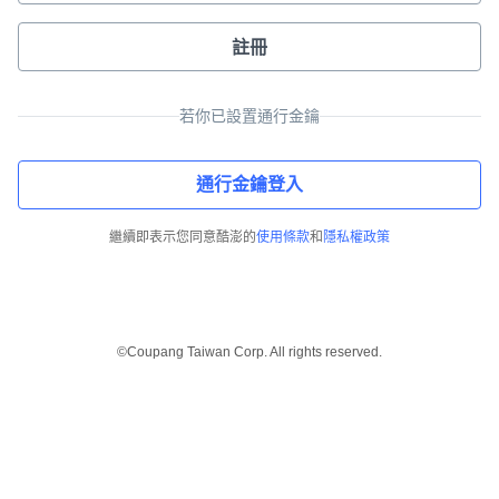
註冊
若你已設置通行金鑰
通行金鑰登入
繼續即表示您同意酷澎的
使用條款
和
隱私權政策
©Coupang Taiwan Corp. All rights reserved.