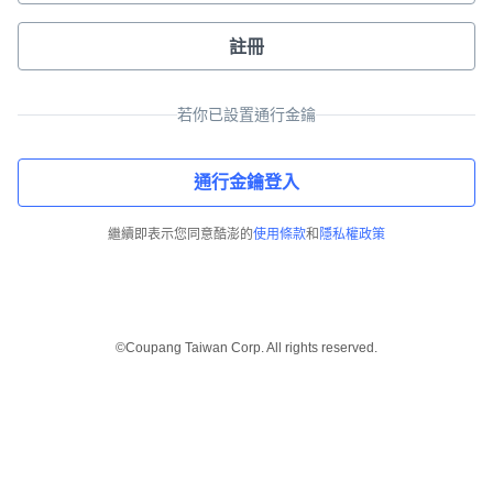
註冊
若你已設置通行金鑰
通行金鑰登入
繼續即表示您同意酷澎的
使用條款
和
隱私權政策
©Coupang Taiwan Corp. All rights reserved.